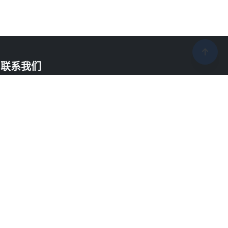
联系我们
联系电话：400-788-9168
电子邮箱：elebest@elebest.com
地址：深圳市龙华新区大浪街道丽荣路1号国乐
技园5栋6楼
工作时间：周一至周五 9:00-18:00