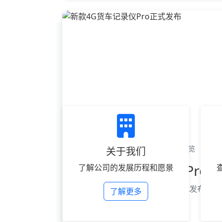
2024-11-28
1300 次浏览
热点
关于我们
新款4G货车记录仪Pro
了解公司的发展历程和愿景
贝思特新款4G货车记录仪Pro正式发布，
了解更多
作者：admin